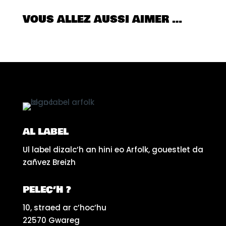
VOUS ALLEZ AUSSI AIMER …
AL LABEL
Ul label dizalc’h an hini eo Arfolk, gouestlet da
zañvez Breizh
PELEC’H ?
10, straed ar c’hoc’hu
22570 Gwareg