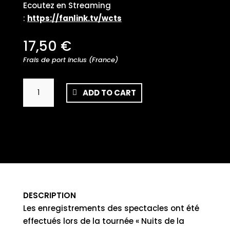
Ecoutez en Streaming
:
https://fanlink.tv/wcts
17,50
€
Frais de port inclus (France)
Denez
ADD TO CART
-
A-
unvan
gant
ar
stered
quantity
DESCRIPTION
Les enregistrements des spectacles ont été
effectués lors de la tournée « Nuits de la