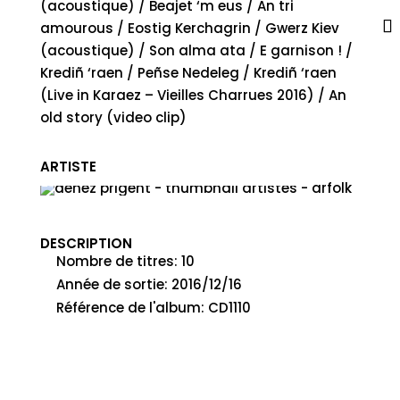
(acoustique) / Beajet ‘m eus / An tri
amourous / Eostig Kerchagrin / Gwerz Kiev
(acoustique) / Son alma ata / E garnison ! /
Krediñ ‘raen / Peñse Nedeleg / Krediñ ‘raen
(Live in Karaez – Vieilles Charrues 2016) / An
old story (video clip)
ARTISTE
DENEZ PRIGENT
DESCRIPTION
Nombre de titres
:
10
Année de sortie
:
2016/12/16
Référence de l'album
:
CD1110