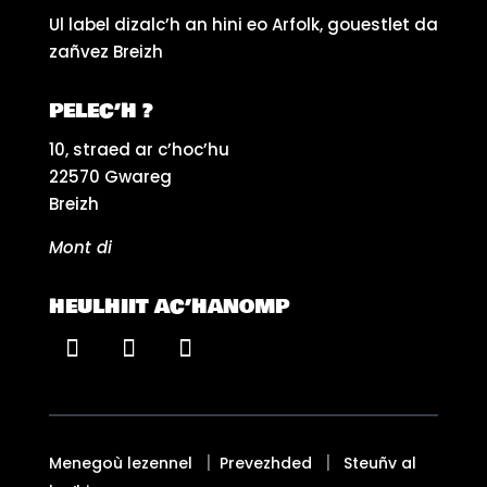
Ul label dizalc’h an hini eo Arfolk, gouestlet da
zañvez Breizh
PELEC’H ?
10, straed ar c’hoc’hu
22570 Gwareg
Breizh
Mont di
HEULHIIT AC’HANOMP
|
|
Menegoù lezennel
Prevezhded
Steuñv al