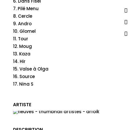
Dañs Fisel
Pilé Menu
Cercle
Andro
Glomel
Tour
Moug
Kaza
Hir
Valse à Olga
Source
Nina S
ARTISTE
FLEUVES
DESCRIPTION