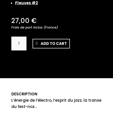
Fleuves #2
27,00
€
Frais de port inclus (France)
Fleuves
ADD TO CART
#1
&
#2
-
Double
Vinyle
quantity
DESCRIPTION
L’énergie de l’électro, l’esprit du jazz, la transe
du fest-noz…