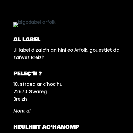
AL LABEL
Ul label dizalc’h an hini eo Arfolk, gouestlet da
zañvez Breizh
PELEC’H ?
10, straed ar c’hoc’hu
22570 Gwareg
Breizh
Mont di
HEULHIIT AC’HANOMP