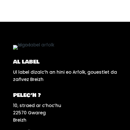
AL LABEL
Ul label dizalc’h an hini eo Arfolk, gouestlet da
zañvez Breizh
PELEC’H ?
10, straed ar c’hoc’hu
22570 Gwareg
Breizh