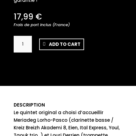
garantie !
17,99
€
Frais de port inclus (France)
War-
ADD TO CART
sav
Septet
quantity
DESCRIPTION
Le quintet original a choisi d’accueillir
Meriadeg Lorho-Pasco (clarinette basse /
Kreiz Breizh Akademi 8, Eien, Ital Express, Youl,
Taouk trio…) et Louri Derrien (trompette,