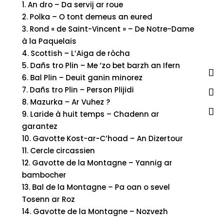
1. An dro – Da servij ar roue
2. Polka – O tont demeus an eured
3. Rond « de Saint-Vincent » – De Notre-Dame
à la Paquelais
4. Scottish – L’Aiga de ròcha
5. Dañs tro Plin – Me ’zo bet barzh an Ifern
6. Bal Plin – Deuit ganin minorez
7. Dañs tro Plin – Person Plijidi
8. Mazurka – Ar Vuhez ?
9. Laride à huit temps – Chadenn ar
garantez
10. Gavotte Kost-ar-C’hoad – An Dizertour
11. Cercle circassien
12. Gavotte de la Montagne – Yannig ar
bambocher
13. Bal de la Montagne – Pa oan o sevel
Tosenn ar Roz
14. Gavotte de la Montagne – Nozvezh