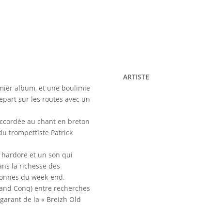
ARTISTE
emier album, et une boulimie
 repart sur les routes avec un
 accordée au chant en breton
 du trompettiste Patrick
e hardore et un son qui
ns la richesse des
retonnes du week-end.
oland Conq) entre recherches
garant de la « Breizh Old