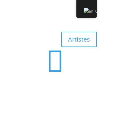
0 Albums
0,00 €
Artistes

0 Albums
0,00 €
’équipe
Contact
Discographie
Boutique