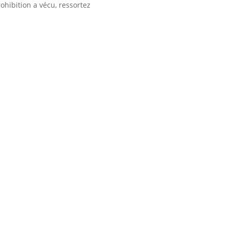
prohibition a vécu, ressortez
abel
Nous situer