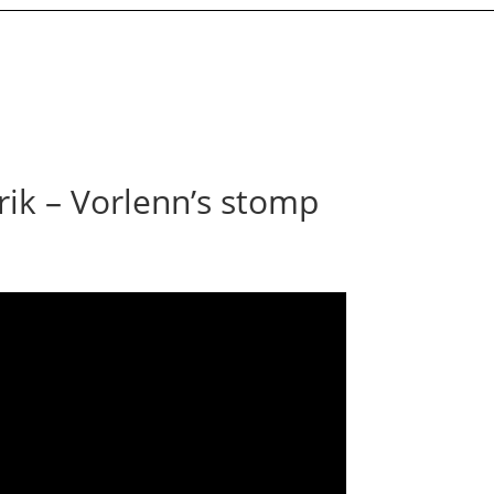
rik – Vorlenn’s stomp
tify :
c’est par ici !