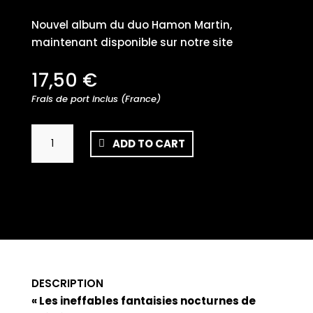
Nouvel album du duo Hamon Martin,
maintenant disponible sur notre site
17,50
€
Frais de port inclus (France)
Erwan
ADD TO CART
Hamon
&
Janick
Martin
-
Les
ineffables
fantaisies
DESCRIPTION
nocturnes
« Les ineffables fantaisies nocturnes de
de