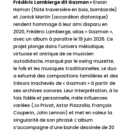
Frédéric Lambierge dit Gazman »
Erwan
Frédéric
Hamon (flûte traversière en bois, bombarde)
Lambierge
et Janick Martin (accordéon diatonique)
dit
rendent hommage à leur ami disparu en
"Gazman"
2020, Frédéric Lambierge, alias « Gazman »,
quantity
avec un album à paraître le 19 juin 2026. Ce
projet plonge dans l’univers mélodique,
virtuose et onirique de ce musicien
autodidacte, marqué par le swing musette,
le folk et les musiques traditionnelles. Le duo
a exhumé des compositions familières et des
trésors inachevés de « Gazman » à partir de
ses archives sonores. Leur interprétation, à la
fois fidèle et personnelle, mêle influences
variées (Jo Privat, Astor Piazzolla, François
Couperin, John Lennon) et met en valeur la
singularité de son phrasé. L’album
s’accompagne d’une bande dessinée de 20