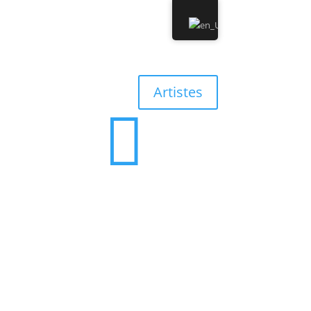
0 Albums
0,00 €
Artistes

0 Albums
0,00 €
’équipe
Contact
Discographie
Boutique