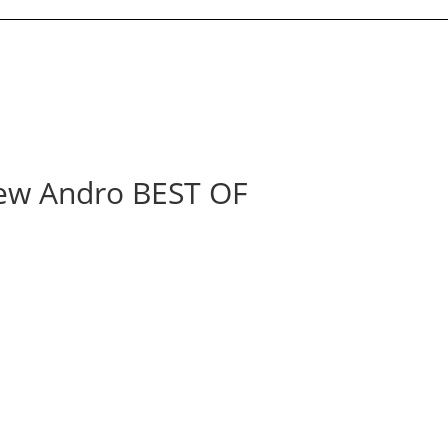
ew Andro BEST OF
lation de ses meilleurs succès remasterisés
://fanlink.tv/cNuf
Current
price
s:
12,50 €.