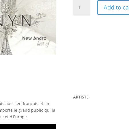
Gwennyn
Add to ca
-
New
Andro
BEST
OF
quantity
ARTISTE
s aussi en français et en
mporte le grand public qui la
ne et d’Europe.