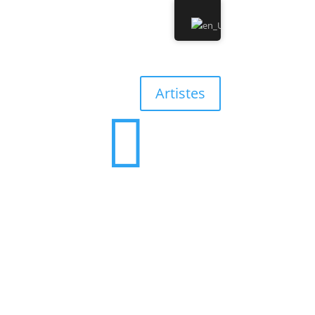
0 Albums
0,00 €
Artistes

0 Albums
0,00 €
’équipe
Contact
Discographie
Boutique