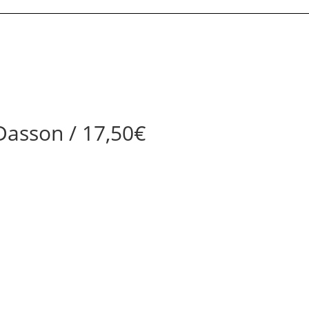
Dasson / 17,50€
t-noz phare du centre Bretagne.
://fanlink.tv/AhDs