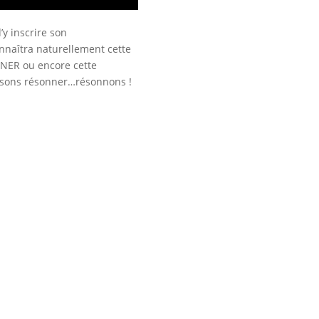
y inscrire son
onnaîtra naturellement cette
ENER ou encore cette
isons résonner…résonnons !