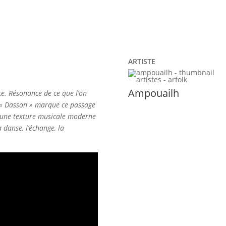
ARTISTE
Ampouailh
e. Résonance de ce que l’on
e. « Dasson » marque ce passage
t une texture musicale moderne
a danse, l’échange, la