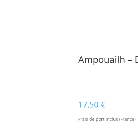
Ampouailh – 
Ampouailh, le groupe de fes
Ecoutez en streaming :
https
17,50
€
Frais de port inclus (France)