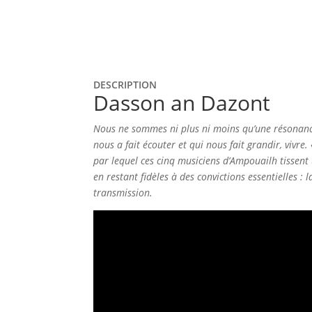
DESCRIPTION
Dasson an Dazont
Nous ne sommes ni plus ni moins qu’une résonanc
nous a fait écouter et qui nous fait grandir, vivr
par lequel ces cinq musiciens d’Ampouailh tissen
en restant fidèles à des convictions essentielles : l
transmission.