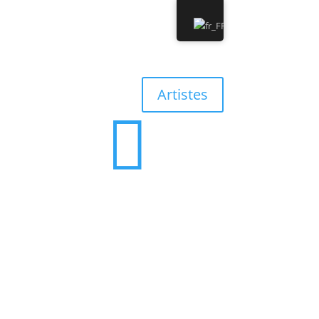
0 Albums
0,00 €
Artistes

0 Albums
0,00 €
’équipe
Contact
Discographie
Boutique