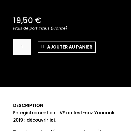
19,50
€
Frais de port inclus (France)
quantité
AJOUTER AU PANIER
de
Denez
-
Trañs
DESCRIPTION
Enregistrement en LIVE au fest-noz Yaouank
2019 : découvrir
ici
.