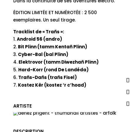
Dans la continuité de ses aventures électro.
ÉDITION LIMITÉE ET NUMÉROTÉE : 2 500
exemplaires. Un seul tirage.
Tracklist de « Trañs »:
Android 56 (andro)
Bit Plinn (tamm Kentañ Plinn)
Cyber-Bal (bal Plinn)
Elektrovor (tamm Diwezhañ Plinn)
Hard-Korr (rond De Landéda)
Trañs-Dañs (trañs Fisel)
Kostez Kêr (kostez ‘r c’hoad)
ARTISTE
DENEZ PRIGENT
DESCRIPTION