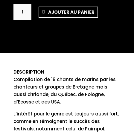
quantité
AJOUTER AU PANIER
de
Festival
du
chant
de
Marin
de
Paimpol
DESCRIPTION
Compilation de 19 chants de marins par les
chanteurs et groupes de Bretagne mais
aussi d’Irlande, du Québec, de Pologne,
d’Ecosse et des USA.
L’intérêt pour le genre est toujours aussi fort,
comme en témoignent le succès des
festivals, notamment celui de Paimpol.