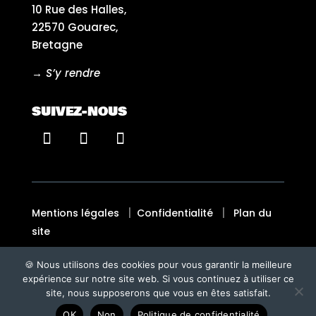
10 Rue des Halles,
22570 Gouarec,
Bretagne
→ S’y rendre
SUIVEZ-NOUS
|
|
Mentions légales
Confidentialité
Plan du
site
🍪 Nous utilisons des cookies pour vous garantir la meilleure
Fait avec ♡ en Bretagne par
BREIZH TANDEM
expérience sur notre site web. Si vous continuez à utiliser ce
site, nous supposerons que vous en êtes satisfait.
OK
Non
Politique de confidentialité