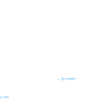
abel
Nous situer
k est un label discographique
10 Rue des Halles,
endant spécialisé dans la
22570 Gouarec,
que bretonne et la musique
Bretagne
que.
→ S’y rendre
u site