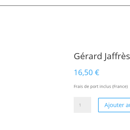
Gérard Jaffrè
16,50
€
Frais de port inclus (France)
quantité
Ajouter a
de
Gérard
Jaffrès
-