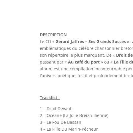
DESCRIPTION
Le CD «
Gérard Jaffrès – Ses Grands Succès
» r
emblématiques du célèbre chansonnier breton
son répertoire le plus marquant. De «
Droit d
passant par «
Au café du port
» ou «
La Fille 
album est une compilation incontournable pou
l’univers poétique, festif et profondément breto
Tracklist :
1 – Droit Devant
2 – Océane (La Jolie Breizh-Ilienne)
3 – Le Fou De Bassan
4 – La Fille Du Marin-Pêcheur