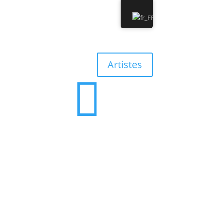
0 Albums
0,00 €
Artistes

0 Albums
0,00 €
’équipe
Contact
Discographie
Boutique