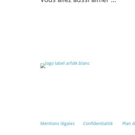
Le l
Arfol
indép
musi
celti
Mentions légales
|
Confidentialité
|
Plan d