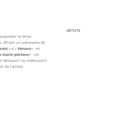
Ses
Grands
Succès
ARTISTE
assemble 16 titres
, offrant un panorama de
evant
» à «
Kenavo
« , en
du marin-pêcheur
« , cet
r découvrir ou redécouvrir
n de l’artiste.