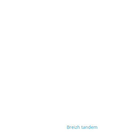
Suivez-nous
Fait avec ♡ en Bretagne par
Breizh tandem