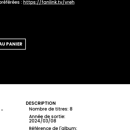
référées :
https://fanlink.tv/vreh
AU PANIER
DESCRIPTION
Nombre de titres
:
8
Année de sortie
:
2024/03/08
Référence de l'album
: