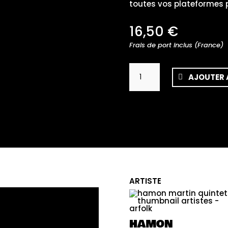
toutes vos plateformes p
16,50
€
Frais de port inclus (France)
quantité
AJOUTER 
de
Janick
Martin
Trio
-
Sông
Song
ARTISTE
HAMON