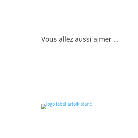
Vous allez aussi aimer …
Le l
Arfol
indép
musi
celti