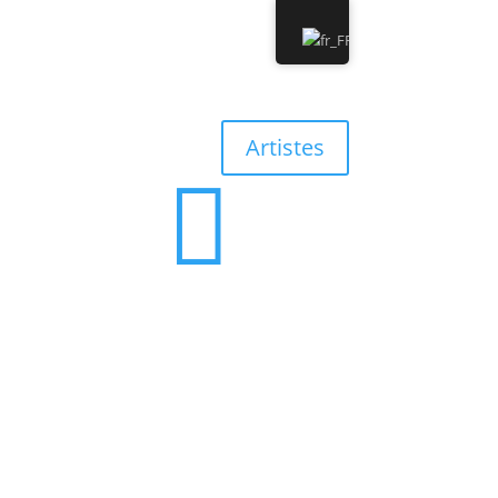
0 Albums
0,00 €
Artistes

0 Albums
0,00 €
’équipe
Contact
Discographie
Boutique