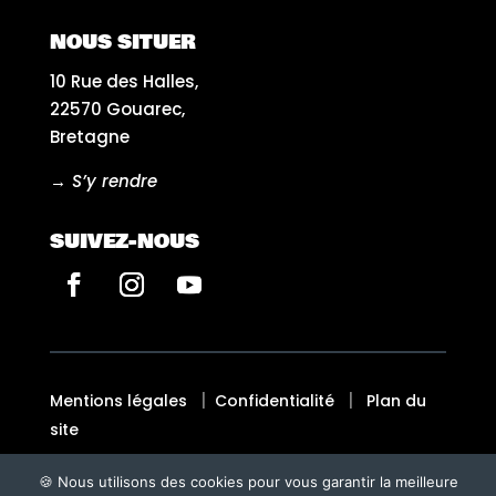
NOUS SITUER
10 Rue des Halles,
22570 Gouarec,
Bretagne
→ S’y rendre
SUIVEZ-NOUS
|
|
Mentions légales
Confidentialité
Plan du
site
🍪 Nous utilisons des cookies pour vous garantir la meilleure
Fait avec ♡ en Bretagne par
BREIZH TANDEM