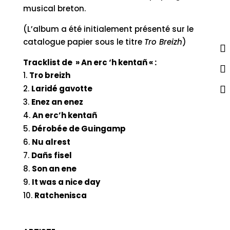
musical breton.
(L’album a été initialement présenté sur le
catalogue papier sous le titre
Tro Breizh
)
Tracklist de » An erc ‘h kentañ « :
Tro breizh
Laridé gavotte
Enez an enez
An erc’h kentañ
Dérobée de Guingamp
Nu alrest
Dañs fisel
Son an ene
It was a nice day
Ratchenisca