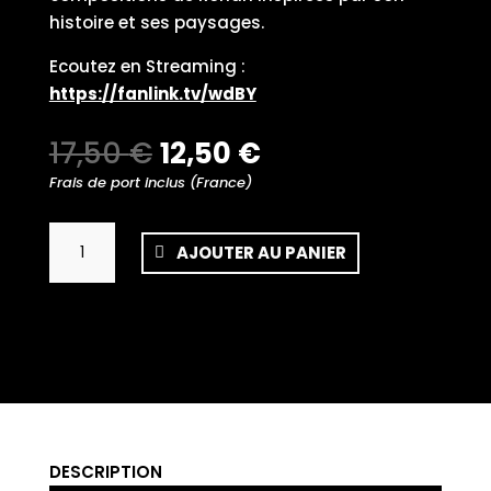
histoire et ses paysages.
Ecoutez en Streaming :
https://fanlink.tv/wdBY
Le
Le
17,50
€
12,50
€
prix
prix
Frais de port inclus (France)
initial
actuel
était :
est :
quantité
AJOUTER AU PANIER
17,50 €.
12,50 €.
de
Ronan
le
Bars
Group
-
An
erc'h
DESCRIPTION
kentañ