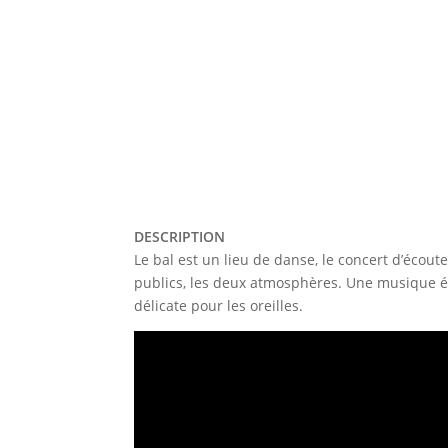
DESCRIPTION
Le bal est un lieu de danse, le concert d’écout
publics, les deux atmosphères. Une musique é
délicate pour les oreilles.