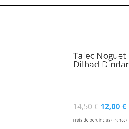
Talec Noguet 
Dilhad Dinda
Lauréat des Prizioù 2020 – 1
Ecoutez en Streaming :
https
Le
14,50
€
12,00
€
prix
initial
Frais de port inclus (France)
était :
e