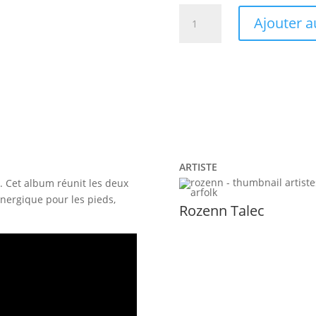
14,50 €.
quantité
Ajouter a
de
Talec
Noguet
Quartet
-
Dindan
Dilhad
Dindan
ARTISTE
e. Cet album réunit les deux
nergique pour les pieds,
Rozenn Talec