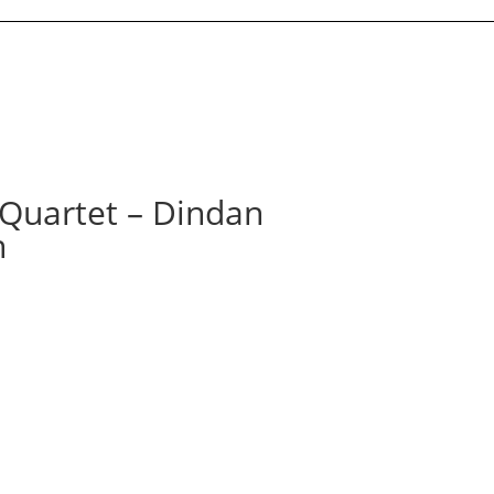
Quartet – Dindan
n
er prix catégorie disque chanté en breton.
://fanlink.tv/cNtP
Le
prix
actuel
st :