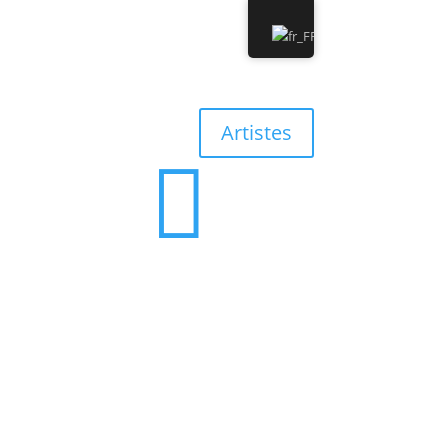
0 Albums
0,00 €
Artistes

0 Albums
0,00 €
’équipe
Contact
Discographie
Boutique