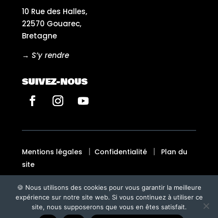
10 Rue des Halles,
22570 Gouarec,
Bretagne
→ S’y rendre
SUIVEZ-NOUS
|
|
Mentions légales
Confidentialité
Plan du
site
🍪 Nous utilisons des cookies pour vous garantir la meilleure
Fait avec ♡ en Bretagne par
BREIZH TANDEM
expérience sur notre site web. Si vous continuez à utiliser ce
site, nous supposerons que vous en êtes satisfait.